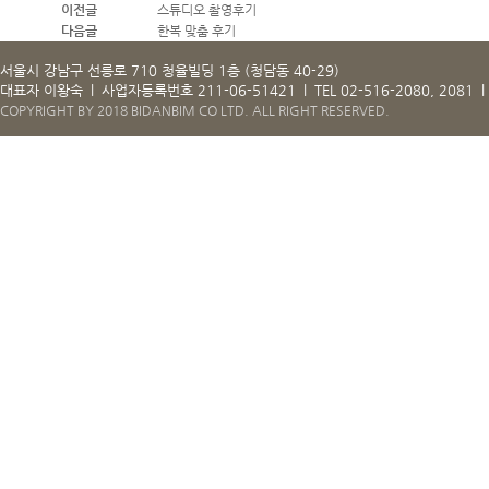
이전글
스튜디오 촬영후기
다음글
한복 맞춤 후기
서울시 강남구 선릉로 710 청율빌딩 1층 (청담동 40-29)
대표자 이왕숙
l
사업자등록번호 211-06-51421
l
TEL 02-516-2080, 2081
l
COPYRIGHT BY 2018 BIDANBIM CO LTD. ALL RIGHT RESERVED.